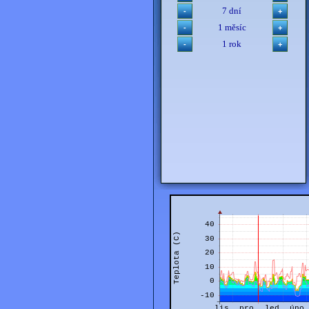
7 dní
1 měsíc
1 rok