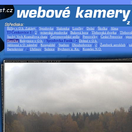
|
/
|
|
/
/
/
Říčky v O.h. Zakletý
Sjezdovka
Slalomka
Loučky
Dolní
Školka
Alma
TJ Čenkovice 1 /
/
|
/
/
2
svitavská sjezdovka
Buková hora
Třebovská dvojka
Třebovs
|
|
|
/
Suchý Vrch Kramářova chata
Červenovodské sedlo
Petrovičky
České Petrovice
sjez
|
/ Sjezdovka Farák / 2|
Hanička
Rokytnice v O.h.
Deštné v O.h.
/
/
|
/
|
/
Jablonné n O. náměstí
Koupaliště
Stadion
Dlouhoňovice
2
Žamberk aeroklub
ná
/
|
|
|
|
Bartošovice
2
Uhřínov
Solnice
Rychnov n. Kn.
Kostelec N.O.