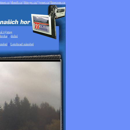
|
|
|
|
ttnet.cz
thsoft.cz
ibis-pc.cz/
jvnet.cz
linecom.cz
ká výstup
/
dovka
dolní
|
městí
Letohrad náměstí