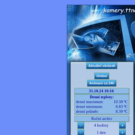
31.10.24 10:16
Denní teploty:
denní maximum:
10.39 ºC
denní minimum:
6.83 ºC
denní průměr:
8.39 ºC
Roční archiv
4 hodiny
1 den