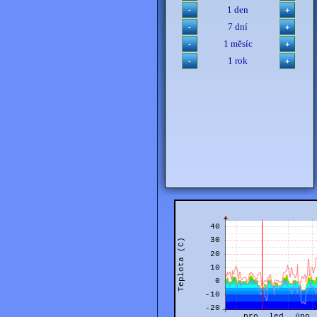
1 den
7 dní
1 měsíc
1 rok