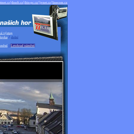
|
|
|
|
ttnet.cz
thsoft.cz
ibis-pc.cz/
jvnet.cz
linecom.cz
ká výstup
/
dovka
dolní
|
městí
Letohrad náměstí