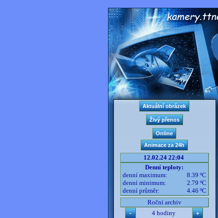
12.02.24 22:04
Denní teploty:
denní maximum:
8.39 ºC
denní minimum:
2.79 ºC
denní průměr:
4.46 ºC
Roční archiv
4 hodiny