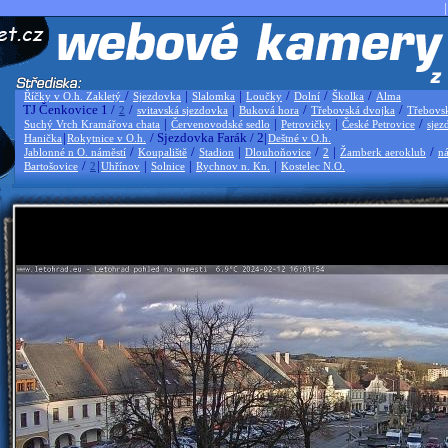
|
/
|
|
/
/
/
Říčky v O.h. Zakletý
Sjezdovka
Slalomka
Loučky
Dolní
Školka
Alma
TJ Čenkovice 1 /
/
|
/
/
2
svitavská sjezdovka
Buková hora
Třebovská dvojka
Třebovs
|
|
|
/
Suchý Vrch Kramářova chata
Červenovodské sedlo
Petrovičky
České Petrovice
sjez
|
/ Sjezdovka Farák / 2|
Hanička
Rokytnice v O.h.
Deštné v O.h.
/
/
|
/
|
/
Jablonné n O. náměstí
Koupaliště
Stadion
Dlouhoňovice
2
Žamberk aeroklub
ná
/
|
|
|
|
Bartošovice
2
Uhřínov
Solnice
Rychnov n. Kn.
Kostelec N.O.