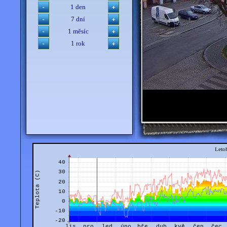
1 den
7 dní
1 měsíc
1 rok