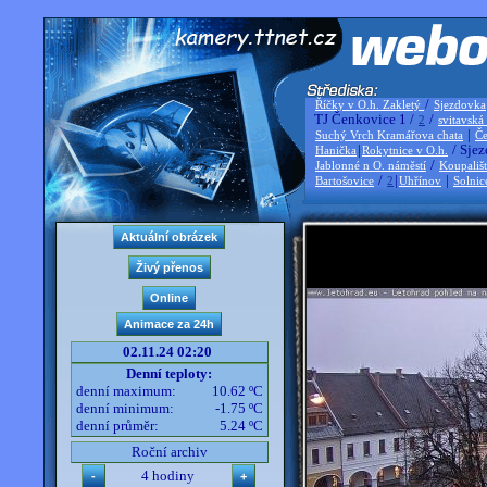
/
Říčky v O.h. Zakletý
Sjezdovka
TJ Čenkovice 1 /
/
2
svitavská
|
Suchý Vrch Kramářova chata
Če
|
/ Sjez
Hanička
Rokytnice v O.h.
/
Jablonné n O. náměstí
Koupališ
/
|
|
Bartošovice
2
Uhřínov
Solnic
02.11.24 02:20
Denní teploty:
denní maximum:
10.62 ºC
denní minimum:
-1.75 ºC
denní průměr:
5.24 ºC
Roční archiv
4 hodiny