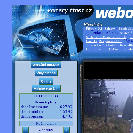
/
Říčky v O.h. Zakletý
Sjezdovka
TJ Čenkovice 1 /
/
2
svitavská
|
Suchý Vrch Kramářova chata
Če
|
/ Sjez
Hanička
Rokytnice v O.h.
/
Jablonné n O. náměstí
Koupališ
/
|
|
Bartošovice
2
Uhřínov
Solnic
20.11.23 22:33
Denní teploty:
denní maximum:
6.27 ºC
denní minimum:
1.53 ºC
denní průměr:
4.7 ºC
Roční archiv
4 hodiny