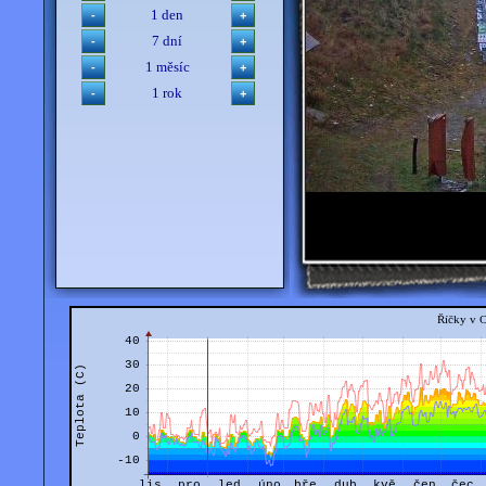
1 den
7 dní
1 měsíc
1 rok