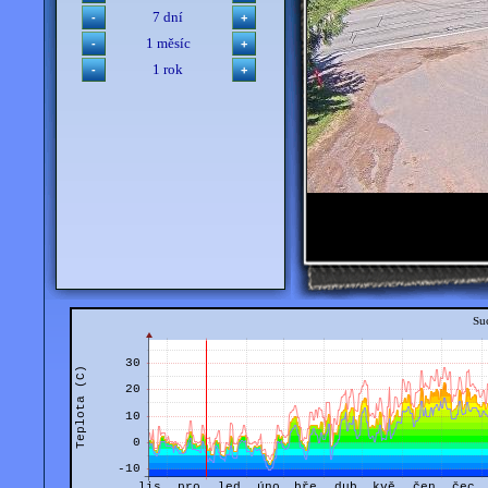
7 dní
1 měsíc
1 rok