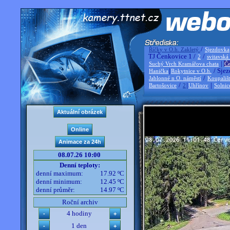
/
Říčky v O.h. Zakletý
Sjezdovka
TJ Čenkovice 1 /
/
2
svitavská
|
Suchý Vrch Kramářova chata
Če
|
/ Sjez
Hanička
Rokytnice v O.h.
/
Jablonné n O. náměstí
Koupališ
/
|
|
Bartošovice
2
Uhřínov
Solnic
08.07.26 10:00
Denní teploty:
denní maximum:
17.92 ºC
denní minimum:
12.45 ºC
denní průměr:
14.97 ºC
Roční archiv
4 hodiny
1 den