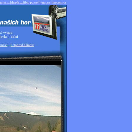
|
|
|
|
ttnet.cz
thsoft.cz
ibis-pc.cz/
jvnet.cz
linecom.cz
ká výstup
/
dovka
dolní
|
městí
Letohrad náměstí