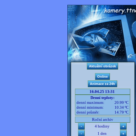
16.04.25 13:31
Denní teploty:
denní maximum:
20.99 ºC
denní minimum:
10.34 ºC
denní průměr:
14.79 ºC
Roční archiv
4 hodiny
1 den