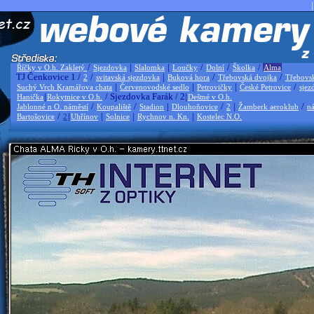
|
/
|
|
/
/
/
Říčky v O.h. Zakletý
Sjezdovka
Slalomka
Loučky
Dolní
Školka
Alma
TJ Čenkovice 1 /
/
|
/
/
2
svitavská sjezdovka
Buková hora
Třebovská dvojka
Třebovs
|
|
|
/
Suchý Vrch Kramářova chata
Červenovodské sedlo
Petrovičky
České Petrovice
sjez
|
/ Sjezdovka Farák / 2|
Hanička
Rokytnice v O.h.
Deštné v O.h.
/
/
|
/
|
/
Jablonné n O. náměstí
Koupaliště
Stadion
Dlouhoňovice
2
Žamberk aeroklub
ná
/
|
|
|
|
Bartošovice
2
Uhřínov
Solnice
Rychnov n. Kn.
Kostelec N.O.