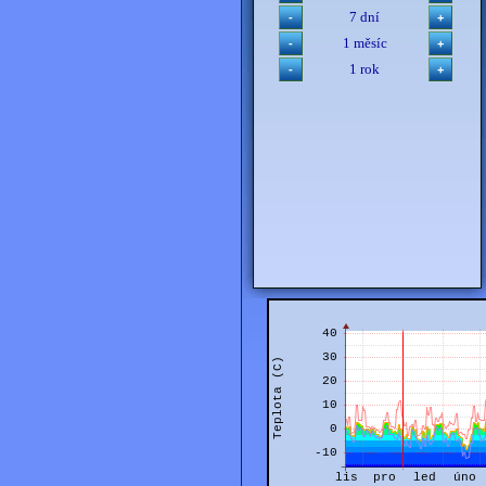
7 dní
1 měsíc
1 rok