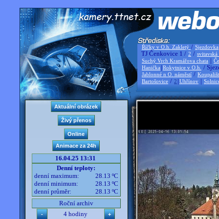
/
Říčky v O.h. Zakletý
Sjezdovka
TJ Čenkovice 1 /
/
2
svitavská
|
Suchý Vrch Kramářova chata
Če
|
/ Sjez
Hanička
Rokytnice v O.h.
/
Jablonné n O. náměstí
Koupališ
/
|
|
Bartošovice
2
Uhřínov
Solnic
16.04.25 13:31
Denní teploty:
denní maximum:
28.13 ºC
denní minimum:
28.13 ºC
denní průměr:
28.13 ºC
Roční archiv
4 hodiny