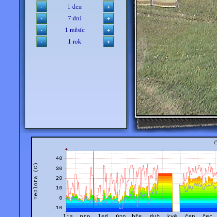
1 den
7 dní
1 měsíc
1 rok