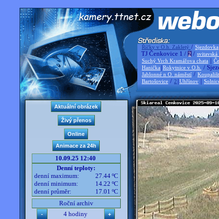
/
Říčky v O.h. Zakletý
Sjezdovka
TJ Čenkovice 1 /
/
2
svitavská
|
Suchý Vrch Kramářova chata
Če
|
/ Sjez
Hanička
Rokytnice v O.h.
/
Jablonné n O. náměstí
Koupališ
/
|
|
Bartošovice
2
Uhřínov
Solnic
10.09.25 12:40
Denní teploty:
denní maximum:
27.44 ºC
denní minimum:
14.22 ºC
denní průměr:
17.01 ºC
Roční archiv
4 hodiny