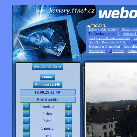
/
Říčky v O.h. Zakletý
Sjezdovka
TJ Čenkovice 1 /
/
2
svitavská
|
Suchý Vrch Kramářova chata
Če
|
/ Sjez
Hanička
Rokytnice v O.h.
/
Jablonné n O. náměstí
Koupališ
/
|
|
Bartošovice
2
Uhřínov
Solnic
10.09.25 12:40
Roční archiv
4 hodiny
1 den
7 dní
1 měsíc
1 rok