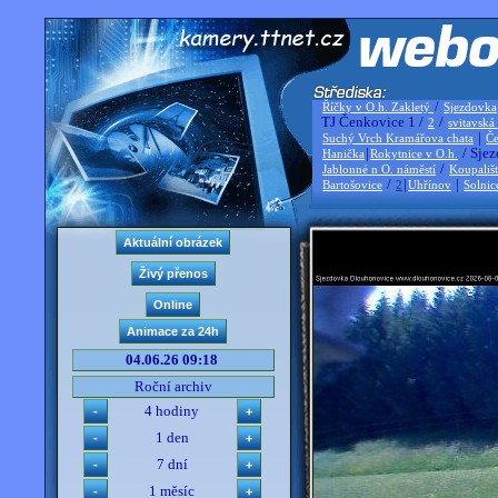
/
Říčky v O.h. Zakletý
Sjezdovka
TJ Čenkovice 1 /
/
2
svitavská
|
Suchý Vrch Kramářova chata
Če
|
/ Sjez
Hanička
Rokytnice v O.h.
/
Jablonné n O. náměstí
Koupališ
/
|
|
Bartošovice
2
Uhřínov
Solnic
04.06.26 09:18
Roční archiv
4 hodiny
1 den
7 dní
1 měsíc