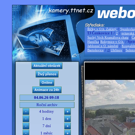
/
Říčky v O.h. Zakletý
Sjezdovka
TJ Čenkovice 1 /
/
2
svitavská
|
Suchý Vrch Kramářova chata
Če
|
/ Sjez
Hanička
Rokytnice v O.h.
/
Jablonné n O. náměstí
Koupališ
/
|
|
Bartošovice
2
Uhřínov
Solnic
04.06.26 09:18
Roční archiv
4 hodiny
1 den
7 dní
1 měsíc