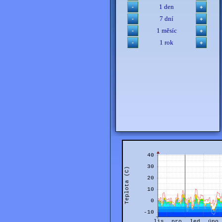
1 den
7 dní
1 měsíc
1 rok