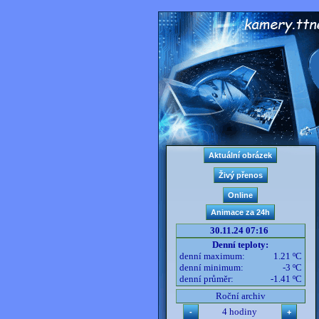
30.11.24 07:16
Denní teploty:
denní maximum:
1.21 ºC
denní minimum:
-3 ºC
denní průměr:
-1.41 ºC
Roční archiv
4 hodiny