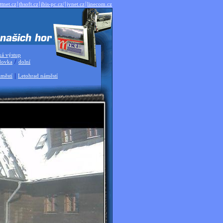
|
|
|
|
ttnet.cz
thsoft.cz
ibis-pc.cz/
jvnet.cz
linecom.cz
ká výstup
/
dovka
dolní
|
městí
Letohrad náměstí