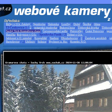
|
/
|
|
/
/
/
Říčky v O.h. Zakletý
Sjezdovka
Slalomka
Loučky
Dolní
Školka
Alma
TJ Čenkovice 1 /
/
|
/
/
2
svitavská sjezdovka
Buková hora
Třebovská dvojka
Třebovs
|
|
|
/
Suchý Vrch Kramářova chata
Červenovodské sedlo
Petrovičky
České Petrovice
sjez
|
/ Sjezdovka Farák / 2|
Hanička
Rokytnice v O.h.
Deštné v O.h.
/
/
|
/
|
/
Jablonné n O. náměstí
Koupaliště
Stadion
Dlouhoňovice
2
Žamberk aeroklub
ná
/
|
|
|
|
Bartošovice
2
Uhřínov
Solnice
Rychnov n. Kn.
Kostelec N.O.