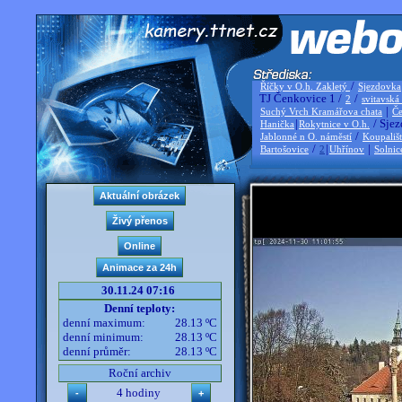
/
Říčky v O.h. Zakletý
Sjezdovka
TJ Čenkovice 1 /
/
2
svitavská
|
Suchý Vrch Kramářova chata
Če
|
/ Sjez
Hanička
Rokytnice v O.h.
/
Jablonné n O. náměstí
Koupališ
/
|
|
Bartošovice
2
Uhřínov
Solnic
30.11.24 07:16
Denní teploty:
denní maximum:
28.13 ºC
denní minimum:
28.13 ºC
denní průměr:
28.13 ºC
Roční archiv
4 hodiny