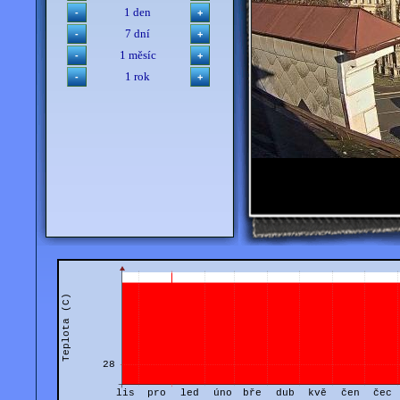
1 den
7 dní
1 měsíc
1 rok