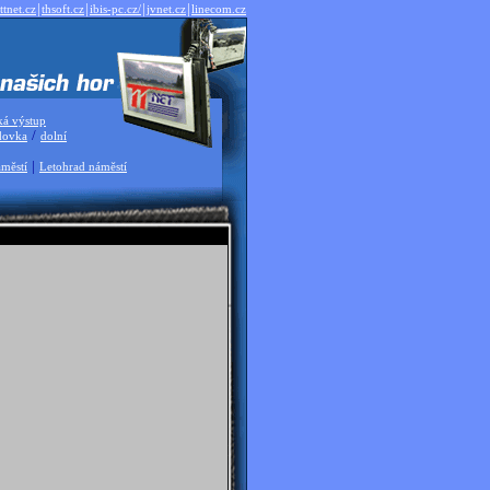
|
|
|
|
ttnet.cz
thsoft.cz
ibis-pc.cz/
jvnet.cz
linecom.cz
ká výstup
/
dovka
dolní
|
městí
Letohrad náměstí