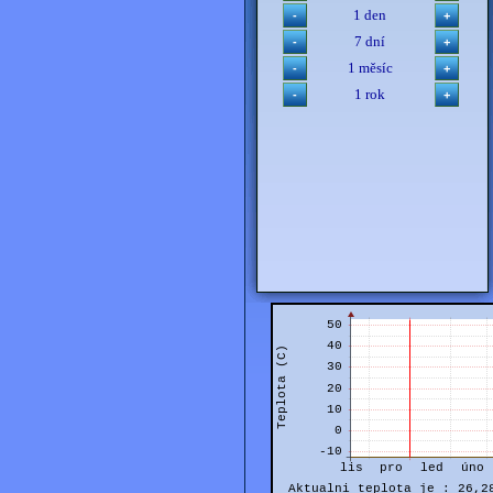
1 den
7 dní
1 měsíc
1 rok