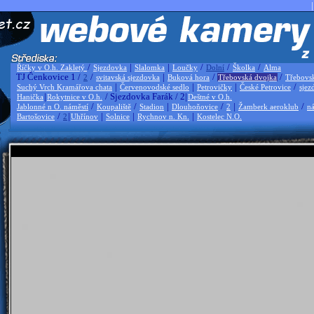
|
/
|
|
/
/
/
Říčky v O.h. Zakletý
Sjezdovka
Slalomka
Loučky
Dolní
Školka
Alma
TJ Čenkovice 1 /
/
|
/
/
2
svitavská sjezdovka
Buková hora
Třebovská dvojka
Třebovs
|
|
|
/
Suchý Vrch Kramářova chata
Červenovodské sedlo
Petrovičky
České Petrovice
sjez
|
/ Sjezdovka Farák / 2|
Hanička
Rokytnice v O.h.
Deštné v O.h.
/
/
|
/
|
/
Jablonné n O. náměstí
Koupaliště
Stadion
Dlouhoňovice
2
Žamberk aeroklub
ná
/
|
|
|
|
Bartošovice
2
Uhřínov
Solnice
Rychnov n. Kn.
Kostelec N.O.