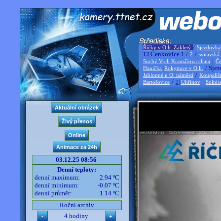
/
Říčky v O.h. Zakletý
Sjezdovka
TJ Čenkovice 1 /
/
2
svitavská
|
Suchý Vrch Kramářova chata
Če
|
/ Sjez
Hanička
Rokytnice v O.h.
/
Jablonné n O. náměstí
Koupališ
/
|
|
Bartošovice
2
Uhřínov
Solnic
03.12.25 08:56
Denní teploty:
denní maximum:
2.94 ºC
denní minimum:
-0.07 ºC
denní průměr:
1.14 ºC
Roční archiv
4 hodiny