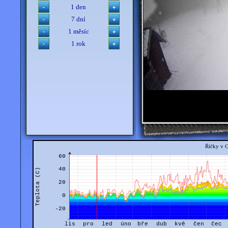
1 den
7 dní
1 měsíc
1 rok