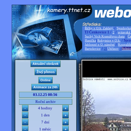
/
Říčky v O.h. Zakletý
Sjezdovka
TJ Čenkovice 1 /
/
2
svitavská
|
Suchý Vrch Kramářova chata
Če
|
/ Sjez
Hanička
Rokytnice v O.h.
/
Jablonné n O. náměstí
Koupališ
/
|
|
Bartošovice
2
Uhřínov
Solnic
03.12.25 08:56
Roční archiv
4 hodiny
1 den
7 dní
1 měsíc