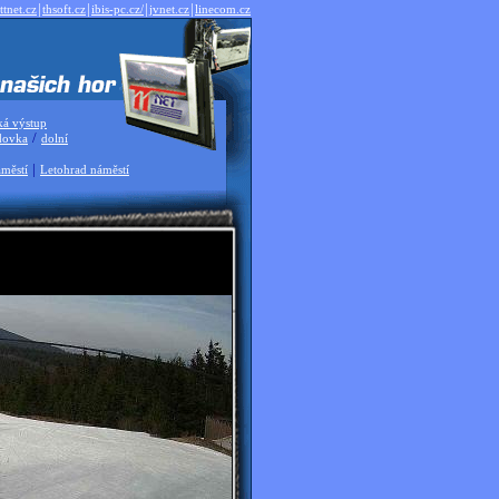
|
|
|
|
ttnet.cz
thsoft.cz
ibis-pc.cz/
jvnet.cz
linecom.cz
ká výstup
/
dovka
dolní
|
městí
Letohrad náměstí