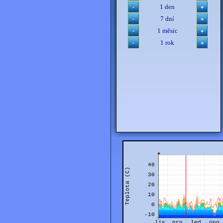
1 den
7 dní
1 měsíc
1 rok