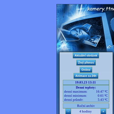
19.03.23 13:11
Denní teploty:
denní maximum:
16.47 ºC
denní minimum:
0.61 ºC
denní průměr:
5.43 ºC
Roční archiv
4 hodiny