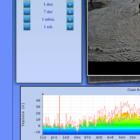
1 den
7 dní
1 měsíc
1 rok