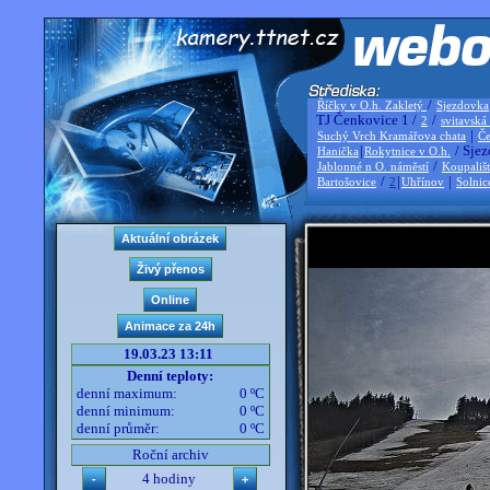
/
Říčky v O.h. Zakletý
Sjezdovka
TJ Čenkovice 1 /
/
2
svitavská
|
Suchý Vrch Kramářova chata
Če
|
/ Sjez
Hanička
Rokytnice v O.h.
/
Jablonné n O. náměstí
Koupališ
/
|
|
Bartošovice
2
Uhřínov
Solnic
19.03.23 13:11
Denní teploty:
denní maximum:
0 ºC
denní minimum:
0 ºC
denní průměr:
0 ºC
Roční archiv
4 hodiny