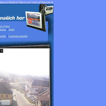
|
|
|
|
ttnet.cz
thsoft.cz
ibis-pc.cz/
jvnet.cz
linecom.cz
ká výstup
/
dovka
dolní
|
městí
Letohrad náměstí