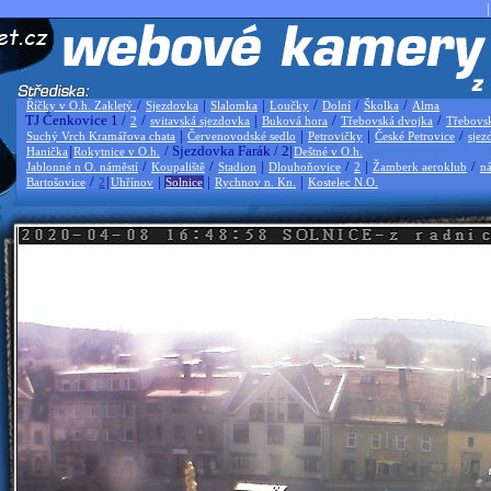
|
/
|
|
/
/
/
Říčky v O.h. Zakletý
Sjezdovka
Slalomka
Loučky
Dolní
Školka
Alma
TJ Čenkovice 1 /
/
|
/
/
2
svitavská sjezdovka
Buková hora
Třebovská dvojka
Třebovs
|
|
|
/
Suchý Vrch Kramářova chata
Červenovodské sedlo
Petrovičky
České Petrovice
sjez
|
/ Sjezdovka Farák / 2|
Hanička
Rokytnice v O.h.
Deštné v O.h.
/
/
|
/
|
/
Jablonné n O. náměstí
Koupaliště
Stadion
Dlouhoňovice
2
Žamberk aeroklub
ná
/
|
|
|
|
Bartošovice
2
Uhřínov
Solnice
Rychnov n. Kn.
Kostelec N.O.