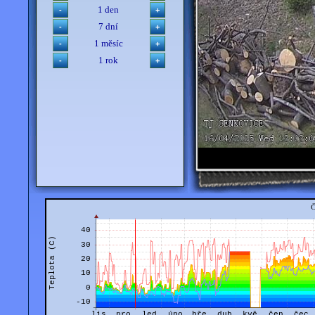
1 den
7 dní
1 měsíc
1 rok