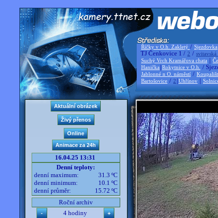
/
Říčky v O.h. Zakletý
Sjezdovka
TJ Čenkovice 1 /
/
2
svitavská
|
Suchý Vrch Kramářova chata
Če
|
/ Sjez
Hanička
Rokytnice v O.h.
/
Jablonné n O. náměstí
Koupališ
/
|
|
Bartošovice
2
Uhřínov
Solnic
16.04.25 13:31
Denní teploty:
denní maximum:
31.3 ºC
denní minimum:
10.1 ºC
denní průměr:
15.72 ºC
Roční archiv
4 hodiny