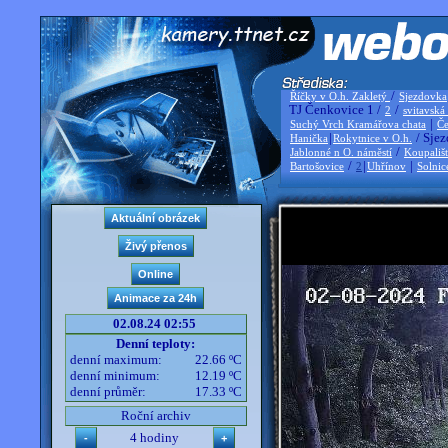
/
Říčky v O.h. Zakletý
Sjezdovka
TJ Čenkovice 1 /
/
2
svitavská
|
Suchý Vrch Kramářova chata
Če
|
/ Sjez
Hanička
Rokytnice v O.h.
/
Jablonné n O. náměstí
Koupališ
/
|
|
Bartošovice
2
Uhřínov
Solnic
02.08.24 02:55
Denní teploty:
denní maximum:
22.66 ºC
denní minimum:
12.19 ºC
denní průměr:
17.33 ºC
Roční archiv
4 hodiny