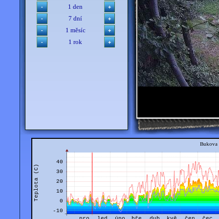
1 den
7 dní
1 měsíc
1 rok