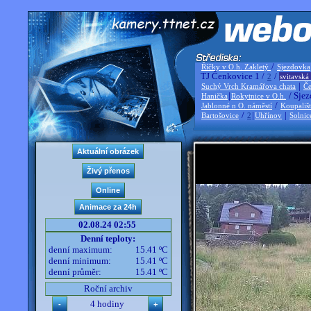
/
Říčky v O.h. Zakletý
Sjezdovka
TJ Čenkovice 1 /
/
2
svitavská
|
Suchý Vrch Kramářova chata
Če
|
/ Sjez
Hanička
Rokytnice v O.h.
/
Jablonné n O. náměstí
Koupališ
/
|
|
Bartošovice
2
Uhřínov
Solnic
02.08.24 02:55
Denní teploty:
denní maximum:
15.41 ºC
denní minimum:
15.41 ºC
denní průměr:
15.41 ºC
Roční archiv
4 hodiny