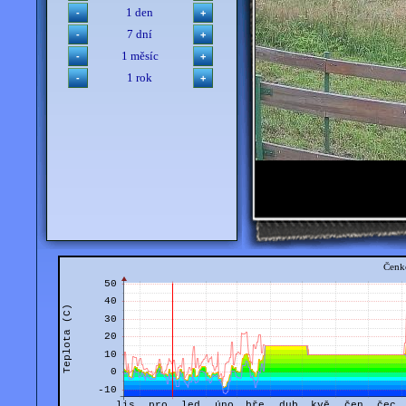
1 den
7 dní
1 měsíc
1 rok