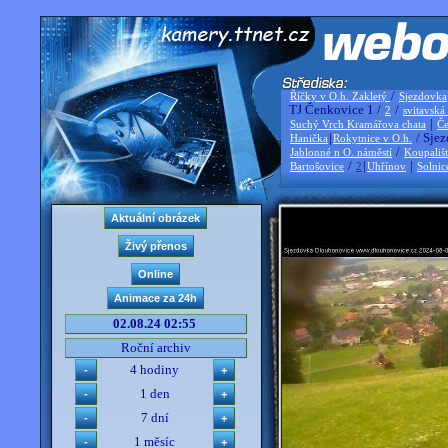
/
Říčky v O.h. Zakletý
Sjezdovka
TJ Čenkovice 1 /
/
2
svitavská
|
Suchý Vrch Kramářova chata
Če
|
/ Sjez
Hanička
Rokytnice v O.h.
/
Jablonné n O. náměstí
Koupališ
/
|
|
Bartošovice
2
Uhřínov
Solnic
02.08.24 02:55
Roční archiv
4 hodiny
1 den
7 dní
1 měsíc