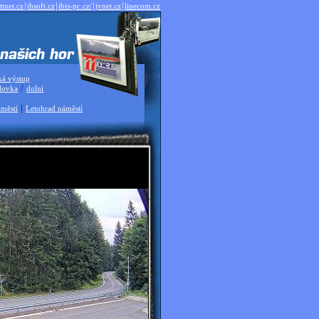
|
|
|
|
ttnet.cz
thsoft.cz
ibis-pc.cz/
jvnet.cz
linecom.cz
ká výstup
/
dovka
dolní
|
městí
Letohrad náměstí