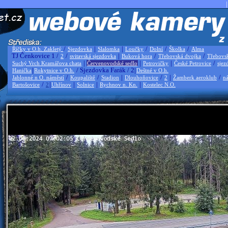
|
/
|
|
/
/
/
Říčky v O.h. Zakletý
Sjezdovka
Slalomka
Loučky
Dolní
Školka
Alma
TJ Čenkovice 1 /
/
|
/
/
2
svitavská sjezdovka
Buková hora
Třebovská dvojka
Třebovs
|
|
|
/
Suchý Vrch Kramářova chata
Červenovodské sedlo
Petrovičky
České Petrovice
sjez
|
/ Sjezdovka Farák / 2|
Hanička
Rokytnice v O.h.
Deštné v O.h.
/
/
|
/
|
/
Jablonné n O. náměstí
Koupaliště
Stadion
Dlouhoňovice
2
Žamberk aeroklub
ná
/
|
|
|
|
Bartošovice
2
Uhřínov
Solnice
Rychnov n. Kn.
Kostelec N.O.