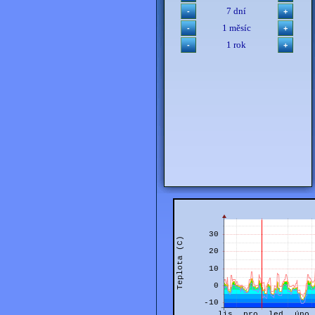
7 dní
1 měsíc
1 rok