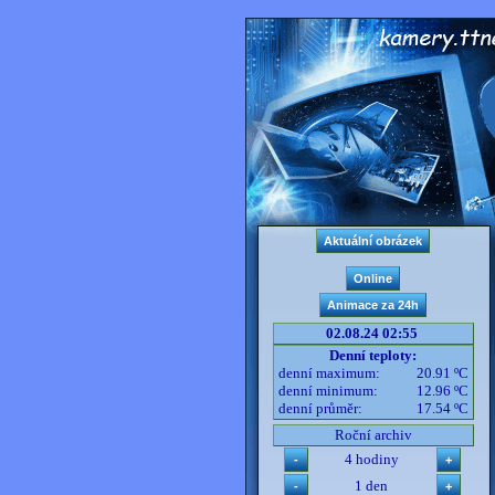
02.08.24 02:55
Denní teploty:
denní maximum:
20.91 ºC
denní minimum:
12.96 ºC
denní průměr:
17.54 ºC
Roční archiv
4 hodiny
1 den