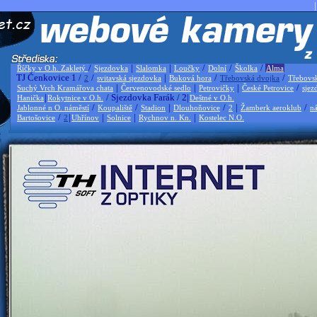
|
/
|
|
/
/
/
Říčky v O.h. Zakletý
Sjezdovka
Slalomka
Loučky
Dolní
Školka
Alma
TJ Čenkovice 1 /
/
|
/
/
2
svitavská sjezdovka
Buková hora
Třebovská dvojka
Třebovs
|
|
|
/
Suchý Vrch Kramářova chata
Červenovodské sedlo
Petrovičky
České Petrovice
sjez
|
/ Sjezdovka Farák / 2|
Hanička
Rokytnice v O.h.
Deštné v O.h.
/
/
|
/
|
/
Jablonné n O. náměstí
Koupaliště
Stadion
Dlouhoňovice
2
Žamberk aeroklub
ná
/
|
|
|
|
Bartošovice
2
Uhřínov
Solnice
Rychnov n. Kn.
Kostelec N.O.