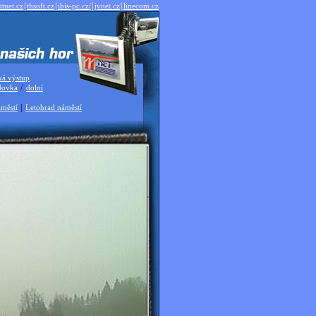
|
|
|
|
ttnet.cz
thsoft.cz
ibis-pc.cz/
jvnet.cz
linecom.cz
ká výstup
/
dovka
dolní
|
městí
Letohrad náměstí