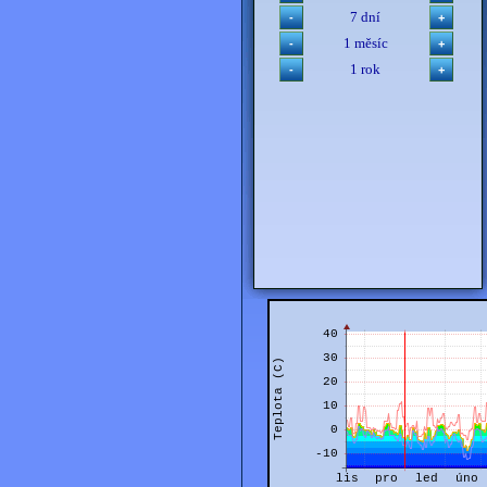
7 dní
1 měsíc
1 rok