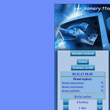
02.11.13 10:26
Denní teploty:
denní maximum:
ºC
denní minimum:
ºC
denní průměr:
ºC
Roční archiv
4 hodiny
1 den