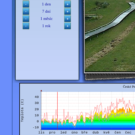
1 den
7 dní
1 měsíc
1 rok