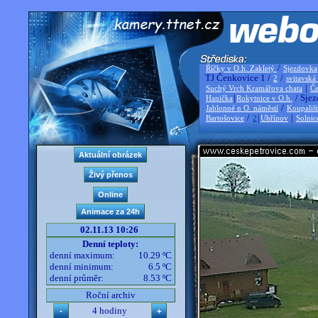
/
Říčky v O.h. Zakletý
Sjezdovka
TJ Čenkovice 1 /
/
2
svitavská
|
Suchý Vrch Kramářova chata
Če
|
/ Sjez
Hanička
Rokytnice v O.h.
/
Jablonné n O. náměstí
Koupališ
/
|
|
Bartošovice
2
Uhřínov
Solnic
02.11.13 10:26
Denní teploty:
denní maximum:
10.29 ºC
denní minimum:
6.5 ºC
denní průměr:
8.53 ºC
Roční archiv
4 hodiny