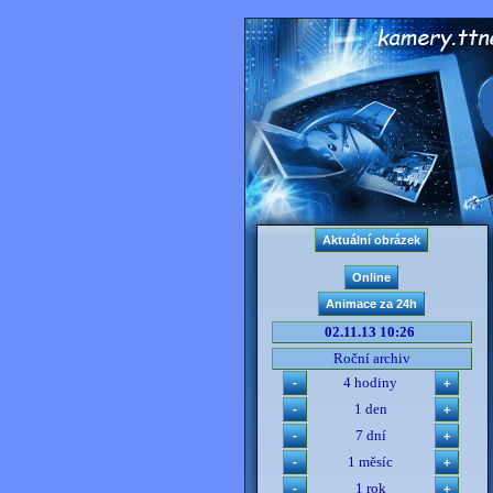
02.11.13 10:26
Roční archiv
4 hodiny
1 den
7 dní
1 měsíc
1 rok