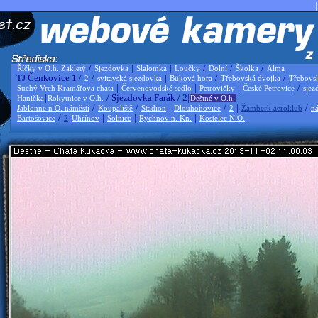
|
/
|
|
/
/
/
Říčky v O.h. Zakletý
Sjezdovka
Slalomka
Loučky
Dolní
Školka
Alma
TJ Čenkovice 1 /
/
|
/
/
2
svitavská sjezdovka
Buková hora
Třebovská dvojka
Třebovs
|
|
|
/
Suchý Vrch Kramářova chata
Červenovodské sedlo
Petrovičky
České Petrovice
sjez
|
/ Sjezdovka Farák / 2|
Hanička
Rokytnice v O.h.
Deštné v O.h.
/
/
|
/
|
/
Jablonné n O. náměstí
Koupaliště
Stadion
Dlouhoňovice
2
Žamberk aeroklub
ná
/
|
|
|
|
Bartošovice
2
Uhřínov
Solnice
Rychnov n. Kn.
Kostelec N.O.