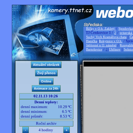
/
Říčky v O.h. Zakletý
Sjezdovka
TJ Čenkovice 1 /
/
2
svitavská
|
Suchý Vrch Kramářova chata
Če
|
/ Sjez
Hanička
Rokytnice v O.h.
/
Jablonné n O. náměstí
Koupališ
/
|
|
Bartošovice
2
Uhřínov
Solnic
02.11.13 10:26
Denní teploty:
denní maximum:
10.29 ºC
denní minimum:
6.5 ºC
denní průměr:
8.53 ºC
Roční archiv
4 hodiny