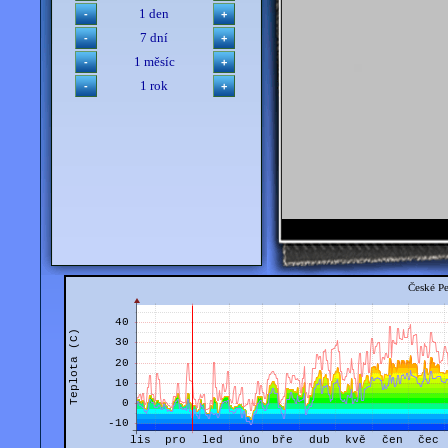
1 den
7 dní
1 měsíc
1 rok