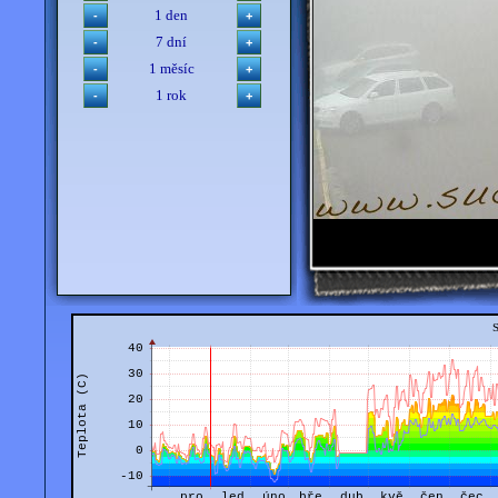
1 den
7 dní
1 měsíc
1 rok