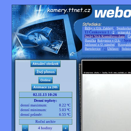
/
Říčky v O.h. Zakletý
Sjezdovka
TJ Čenkovice 1 /
/
2
svitavská
|
Suchý Vrch Kramářova chata
Če
|
/ Sjez
Hanička
Rokytnice v O.h.
/
Jablonné n O. náměstí
Koupališ
/
|
|
Bartošovice
2
Uhřínov
Solnic
02.11.13 10:26
Denní teploty:
denní maximum:
8.22 ºC
denní minimum:
5.03 ºC
denní průměr:
6.55 ºC
Roční archiv
4 hodiny