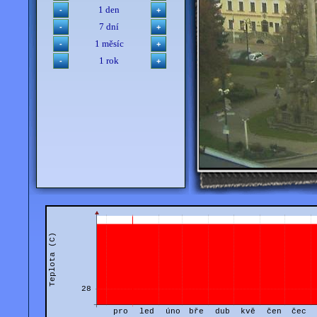
1 den
7 dní
1 měsíc
1 rok