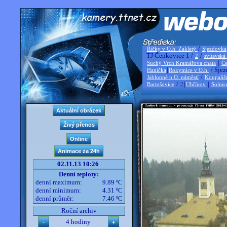
/
Říčky v O.h. Zakletý
Sjezdovka
TJ Čenkovice 1 /
/
2
svitavská
|
Suchý Vrch Kramářova chata
Če
|
/ Sjez
Hanička
Rokytnice v O.h.
/
Jablonné n O. náměstí
Koupališ
/
|
|
Bartošovice
2
Uhřínov
Solnic
02.11.13 10:26
Denní teploty:
denní maximum:
9.89 ºC
denní minimum:
4.31 ºC
denní průměr:
7.46 ºC
Roční archiv
4 hodiny